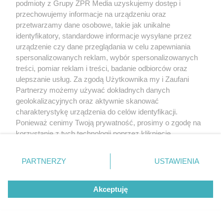
podmioty z Grupy ZPR Media uzyskujemy dostęp i
przechowujemy informacje na urządzeniu oraz
przetwarzamy dane osobowe, takie jak unikalne
identyfikatory, standardowe informacje wysyłane przez
urządzenie czy dane przeglądania w celu zapewniania
spersonalizowanych reklam, wybór spersonalizowanych
treści, pomiar reklam i treści, badanie odbiorców oraz
ulepszanie usług. Za zgodą Użytkownika my i Zaufani
Partnerzy możemy używać dokładnych danych
geolokalizacyjnych oraz aktywnie skanować
charakterystykę urządzenia do celów identyfikacji.
Ponieważ cenimy Twoją prywatność, prosimy o zgodę na
korzystanie z tych technologii poprzez kliknięcie
„Akceptuję”. Zgoda jest dobrowolna i zawsze możesz ją
zmienić/wycofać klikając przycisk ustawień prywatności
PARTNERZY
USTAWIENIA
znajdujący się w lewym dolnym rogu strony
. Niektóre
rodzaje przetwarzania danych nie wymagają zgody
Akceptuję
użytkownika, ale masz prawo sprzeciwić się takiemu
przetwarzaniu. Preferencje będą miały zastosowanie tylko
na tej witrynie.