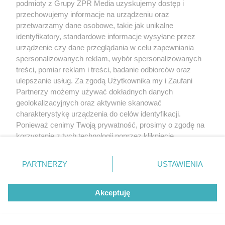
podmioty z Grupy ZPR Media uzyskujemy dostęp i
przechowujemy informacje na urządzeniu oraz
przetwarzamy dane osobowe, takie jak unikalne
identyfikatory, standardowe informacje wysyłane przez
urządzenie czy dane przeglądania w celu zapewniania
spersonalizowanych reklam, wybór spersonalizowanych
treści, pomiar reklam i treści, badanie odbiorców oraz
ulepszanie usług. Za zgodą Użytkownika my i Zaufani
Partnerzy możemy używać dokładnych danych
geolokalizacyjnych oraz aktywnie skanować
charakterystykę urządzenia do celów identyfikacji.
Ponieważ cenimy Twoją prywatność, prosimy o zgodę na
korzystanie z tych technologii poprzez kliknięcie
„Akceptuję”. Zgoda jest dobrowolna i zawsze możesz ją
zmienić/wycofać klikając przycisk ustawień prywatności
PARTNERZY
USTAWIENIA
znajdujący się w lewym dolnym rogu strony
. Niektóre
rodzaje przetwarzania danych nie wymagają zgody
Akceptuję
użytkownika, ale masz prawo sprzeciwić się takiemu
przetwarzaniu. Preferencje będą miały zastosowanie tylko
na tej witrynie.