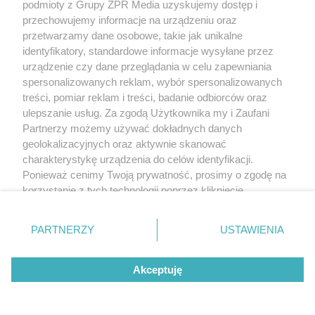
podmioty z Grupy ZPR Media uzyskujemy dostęp i
przechowujemy informacje na urządzeniu oraz
przetwarzamy dane osobowe, takie jak unikalne
identyfikatory, standardowe informacje wysyłane przez
urządzenie czy dane przeglądania w celu zapewniania
spersonalizowanych reklam, wybór spersonalizowanych
treści, pomiar reklam i treści, badanie odbiorców oraz
ulepszanie usług. Za zgodą Użytkownika my i Zaufani
Partnerzy możemy używać dokładnych danych
geolokalizacyjnych oraz aktywnie skanować
charakterystykę urządzenia do celów identyfikacji.
Ponieważ cenimy Twoją prywatność, prosimy o zgodę na
korzystanie z tych technologii poprzez kliknięcie
„Akceptuję”. Zgoda jest dobrowolna i zawsze możesz ją
zmienić/wycofać klikając przycisk ustawień prywatności
PARTNERZY
USTAWIENIA
znajdujący się w lewym dolnym rogu strony
. Niektóre
rodzaje przetwarzania danych nie wymagają zgody
Akceptuję
użytkownika, ale masz prawo sprzeciwić się takiemu
przetwarzaniu. Preferencje będą miały zastosowanie tylko
na tej witrynie.