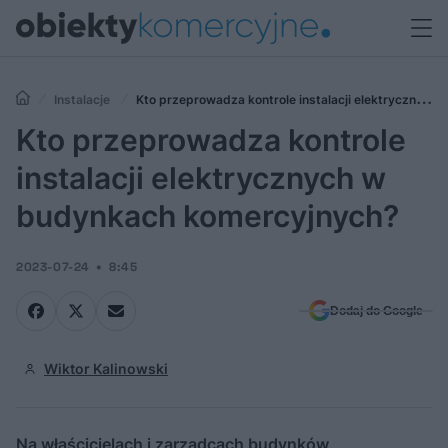
Instalacje
Kto przeprowadza kontrole instalacji elektrycznych
w budynkach komercyjnych?
Kto przeprowadza kontrole
instalacji elektrycznych w
budynkach komercyjnych?
2023-07-24
8:45
Dodaj do Google
Wiktor Kalinowski
Na właścicielach i zarządcach budynków