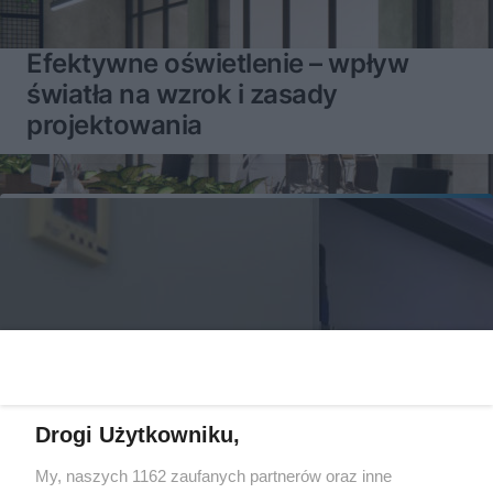
Efektywne oświetlenie – wpływ
światła na wzrok i zasady
projektowania
Drogi Użytkowniku,
My, naszych 1162 zaufanych partnerów oraz inne