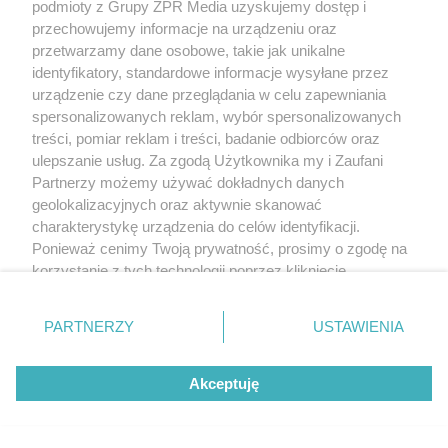
podmioty z Grupy ZPR Media uzyskujemy dostęp i
przechowujemy informacje na urządzeniu oraz
przetwarzamy dane osobowe, takie jak unikalne
identyfikatory, standardowe informacje wysyłane przez
urządzenie czy dane przeglądania w celu zapewniania
Jakość energii elektrycznej –
spersonalizowanych reklam, wybór spersonalizowanych
zakłócenia, przyczyny i metody
treści, pomiar reklam i treści, badanie odbiorców oraz
pomiaru
ulepszanie usług. Za zgodą Użytkownika my i Zaufani
Partnerzy możemy używać dokładnych danych
geolokalizacyjnych oraz aktywnie skanować
charakterystykę urządzenia do celów identyfikacji.
Ponieważ cenimy Twoją prywatność, prosimy o zgodę na
korzystanie z tych technologii poprzez kliknięcie
„Akceptuję”. Zgoda jest dobrowolna i zawsze możesz ją
zmienić/wycofać klikając przycisk ustawień prywatności
PARTNERZY
USTAWIENIA
znajdujący się w lewym dolnym rogu strony
. Niektóre
rodzaje przetwarzania danych nie wymagają zgody
Akceptuję
użytkownika, ale masz prawo sprzeciwić się takiemu
przetwarzaniu. Preferencje będą miały zastosowanie tylko
na tej witrynie.