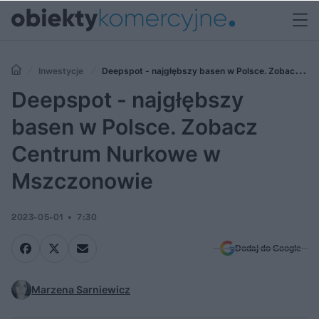
Inwestycje
Deepspot - najgłębszy basen w Polsce. Zobacz
Centrum Nurkowe w Mszczonowie
Deepspot - najgłębszy
basen w Polsce. Zobacz
Centrum Nurkowe w
Mszczonowie
2023-05-01
7:30
Dodaj do Google
Marzena Sarniewicz