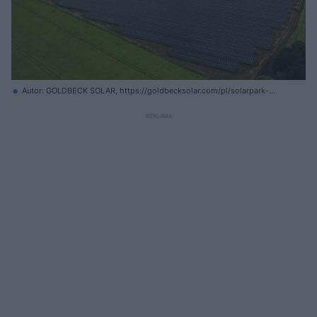
Autor: GOLDBECK SOLAR, https://goldbecksolar.com/pl/solarpark-
zwartowo_connected_to_the_grid/ Archiwum prywatne