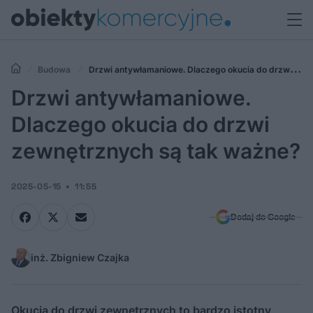
Budowa
Drzwi antywłamaniowe. Dlaczego okucia do drzwi
zewnętrznych są tak ważne?
Drzwi antywłamaniowe.
Dlaczego okucia do drzwi
zewnętrznych są tak ważne?
2025-05-15
11:55
Dodaj do Google
inż. Zbigniew Czajka
Okucia do drzwi zewnętrznych to bardzo istotny