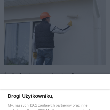
Źródło:
Sprzęt do cięcia styropianu. Które rozwiązania
sprawdzają się na budowie i ile kosztują?
Więcej z działu Budowa
Drogi Użytkowniku,
My, naszych 1162 zaufanych partnerów oraz inne