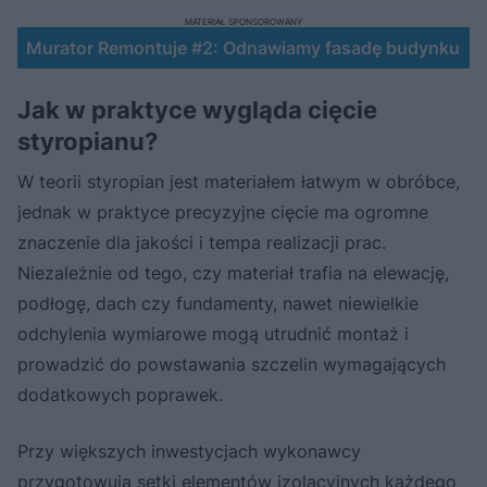
MATERIAŁ SPONSOROWANY
Murator Remontuje #2: Odnawiamy fasadę budynku
Nie można odtworzyć wideo
Spróbuj ponownie
Jak w praktyce wygląda cięcie
styropianu?
W teorii styropian jest materiałem łatwym w obróbce,
jednak w praktyce precyzyjne cięcie ma ogromne
znaczenie dla jakości i tempa realizacji prac.
Niezależnie od tego, czy materiał trafia na elewację,
podłogę, dach czy fundamenty, nawet niewielkie
odchylenia wymiarowe mogą utrudnić montaż i
prowadzić do powstawania szczelin wymagających
dodatkowych poprawek.
Przy większych inwestycjach wykonawcy
przygotowują setki elementów izolacyjnych każdego