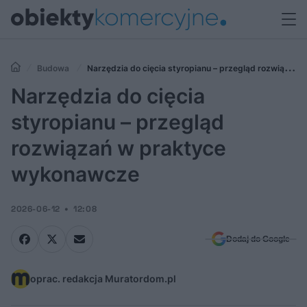
Budowa
Narzędzia do cięcia styropianu – przegląd rozwiązań
w praktyce wykonawcze
Narzędzia do cięcia
styropianu – przegląd
rozwiązań w praktyce
wykonawcze
2026-06-12
12:08
Dodaj do Google
oprac. redakcja Muratordom.pl