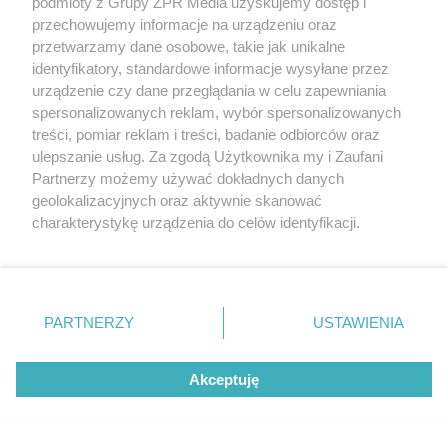
podmioty z Grupy ZPR Media uzyskujemy dostęp i
przechowujemy informacje na urządzeniu oraz
przetwarzamy dane osobowe, takie jak unikalne
identyfikatory, standardowe informacje wysyłane przez
urządzenie czy dane przeglądania w celu zapewniania
spersonalizowanych reklam, wybór spersonalizowanych
treści, pomiar reklam i treści, badanie odbiorców oraz
ulepszanie usług. Za zgodą Użytkownika my i Zaufani
Partnerzy możemy używać dokładnych danych
geolokalizacyjnych oraz aktywnie skanować
charakterystykę urządzenia do celów identyfikacji.
Ponieważ cenimy Twoją prywatność, prosimy o zgodę na
korzystanie z tych technologii poprzez kliknięcie
„Akceptuję”. Zgoda jest dobrowolna i zawsze możesz ją
zmienić/wycofać klikając przycisk ustawień prywatności
System ETICS – jak dobrać tynk do
PARTNERZY
USTAWIENIA
znajdujący się w lewym dolnym rogu strony
. Niektóre
ocieplenia budynku?
rodzaje przetwarzania danych nie wymagają zgody
Akceptuję
użytkownika, ale masz prawo sprzeciwić się takiemu
przetwarzaniu. Preferencje będą miały zastosowanie tylko
na tej witrynie.