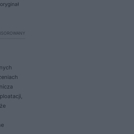
oryginał
ONSOROWANY
jnych
rzeniach
nicza
loatacji,
 że
ne