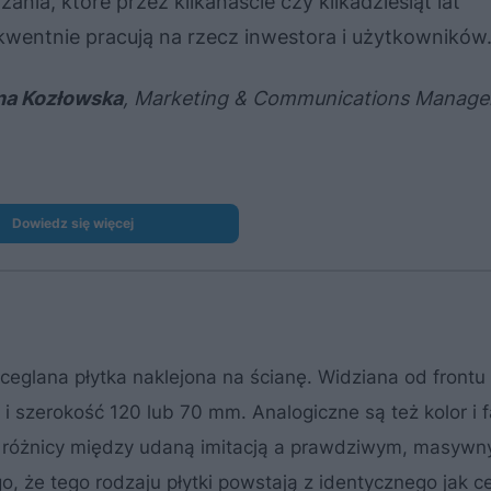
zania, które przez kilkanaście czy kilkadziesiąt lat
wentnie pracują na rzecz inwestora i użytkowników
na Kozłowska
, Marketing & Communications Manage
Dowiedz się więcej
 ceglana płytka naklejona na ścianę. Widziana od frontu
 szerokość 120 lub 70 mm. Analogiczne są też kolor i f
y różnicy między udaną imitacją a prawdziwym, masy
, że tego rodzaju płytki powstają z identycznego jak c