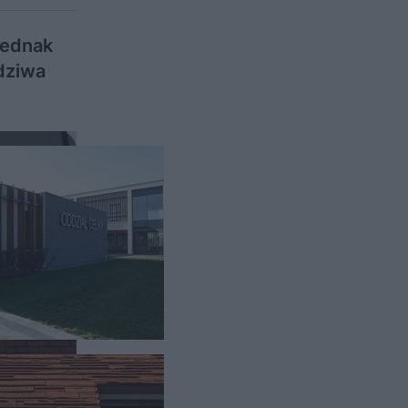
jednak
wdziwa