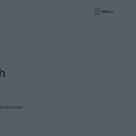
Menu
h
daj do Google