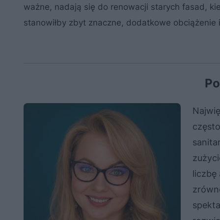
ważne, nadają się do renowacji starych fasad, ki
stanowiłby zbyt znaczne, dodatkowe obciążenie i
Po
Najwi
często
sanita
zużyci
liczbę
zrówn
spekta