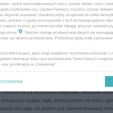
klam, wybór spersonalizowanych treści, pomiar reklam i treści, bad
iebagatelnym ciężarze. Wymaga oddzielnych fundamentó
 zgodą Użytkownika my i Zaufani Partnerzy możemy używać dokład
nie doszło do groźnej katastrofy budowlanej.
az aktywnie skanować charakterystykę urządzenia do celów identyfi
ść, prosimy o zgodę na korzystanie z tych technologii poprzez klikn
a i zawsze możesz ją zmienić/wycofać klikając przycisk ustawień pr
 trzeba przewidzieć izolację termiczną. W takim układzie
ogu strony
. Niektóre rodzaje przetwarzania danych nie wymagaj
iwić się takiemu przetwarzaniu. Preferencje będą miały zastosowanie
owa, aby spełnić obecne standardy energooszczędności,
any trójwarstwowe z ceglanymi elewacjami były najbardz
szymi informacjami, abyś mógł świadomie i komfortowo korzystać z
gółowe informacje dotyczące przetwarzania Twoich danych znajdzi
s
oraz po kliknięciu w „Ustawienia”.
energooszczędność w architekturze zrównoważonej
USTAWIENIA
 z których da się wykreować wspaniałe, naturalnie uba
imitujących wygląd cegły, wytwarzanych nie tylko z glin
żejsze niż cegły. Ich atutem jest również łatwiejszy mon