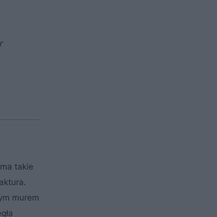
.
r
 ma takie
aktura.
wnym murem
egła