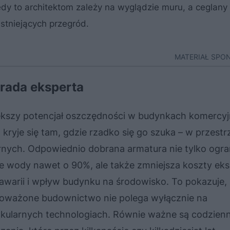
edy to architektom zależy na wyglądzie muru, a ceglany 
stniejących przegród.
MATERIAŁ SP
rada eksperta
ększy potencjał oszczędności w budynkach komercy
 kryje się tam, gdzie rzadko się go szuka – w przest
rnych. Odpowiednio dobrana armatura nie tylko ogra
e wody nawet o 90%, ale także zmniejsza koszty eksp
 awarii i wpływ budynku na środowisko. To pokazuje,
oważone budownictwo nie polega wyłącznie na
kularnych technologiach. Równie ważne są codzien