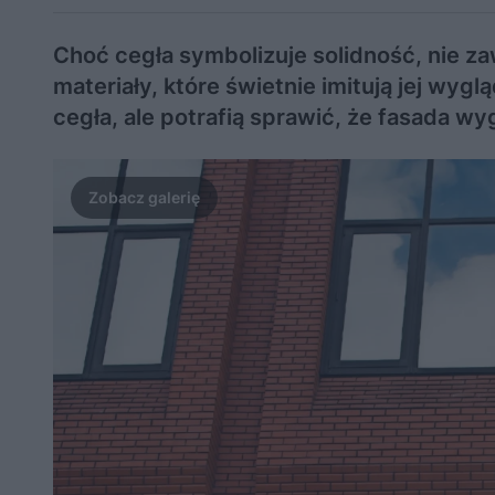
Choć cegła symbolizuje solidność, nie za
materiały, które świetnie imitują jej wyg
cegła, ale potrafią sprawić, że fasada wy