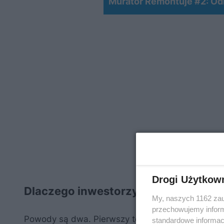
Murator Remontuje #2: O
Drogi Użytkow
Dlaczego inwestorzy coraz częściej 
My, naszych 1162 zau
przechowujemy informa
Powody są dwa. Pierwszy to z pewnością wysoka 
standardowe informac