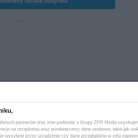
dnawiamy fasadę budynku
niku,
wybierają inne rozwiązania niż cegła?
fanych partnerów oraz inne podmioty z Grupy ZPR Media uzyskujem
cje na urządzeniu oraz przetwarzamy dane osobowe, takie jak unika
cena tego materiału. Częściej jednak decydują kwesti
je wysyłane przez urządzenie czy dane przeglądania w celu zapewn