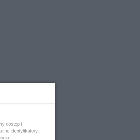
y dostęp i
lne identyfikatory,
e
iania