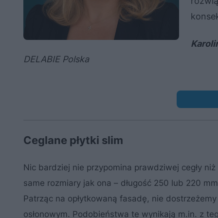
rozwią
konsek
Karoli
DELABIE Polska
Ceglane płytki slim
Nic bardziej nie przypomina prawdziwej cegły niż
same rozmiary jak ona – długość 250 lub 220 mm i
Patrząc na opłytkowaną fasadę, nie dostrzeżem
osłonowym. Podobieństwa te wynikają m.in. z tego