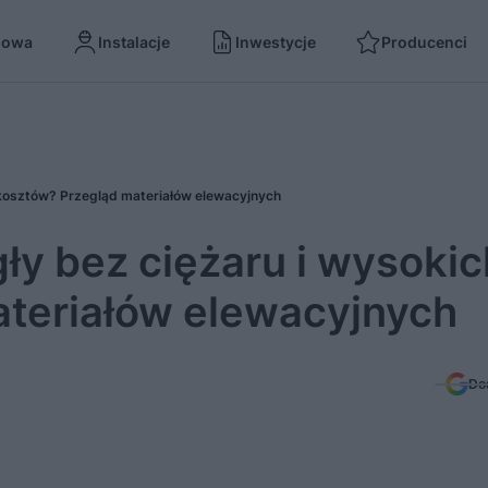
dowa
Instalacje
Inwestycje
Producenci
 kosztów? Przegląd materiałów elewacyjnych
ły bez ciężaru i wysokic
teriałów elewacyjnych
Do