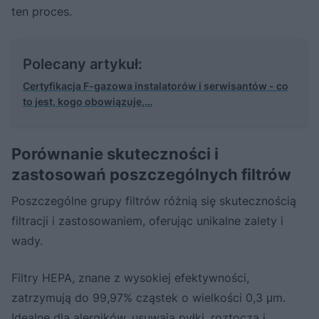
ten proces.
Polecany artykuł:
Certyfikacja F-gazowa instalatorów i serwisantów - co
to jest, kogo obowiązuje,…
Porównanie skuteczności i
zastosowań poszczególnych filtrów
Poszczególne grupy filtrów różnią się skutecznością
filtracji i zastosowaniem, oferując unikalne zalety i
wady.
Filtry HEPA, znane z wysokiej efektywności,
zatrzymują do 99,97% cząstek o wielkości 0,3 μm.
Idealne dla alergików, usuwają pyłki, roztocza i