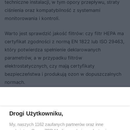
techniczne instalacji, w tym opory przepływu, straty
ciśnienia oraz kompatybilność z systemami
monitorowania i kontroli.
Warto jest sprawdzić jakość filtrów: czy filtr HEPA ma
certyfikat zgodności z normą EN 1822 lub ISO 29463,
który potwierdza spełnienie deklarowanych
parametrów, a w przypadku filtrów
elektrostatycznych, czy mają certyfikaty
bezpieczeństwa i produkują ozon w dopuszczalnych
normach.
Niezwykle ważne jest monitorowanie stanu filtrów i
regularna ich wymiana lub czyszczenie, zgodnie z
Drogi Użytkowniku,
zaleceniami producenta, aby zapewnić optymalną
jakość powietrza i wydajność systemu
My, naszych 1162 zaufanych partnerów oraz inne
wentylacyjnego. Zaleca się stosowanie filtrów