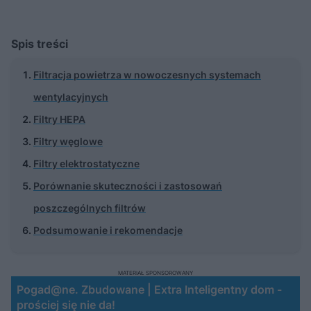
Spis treści
Filtracja powietrza w nowoczesnych systemach
wentylacyjnych
Filtry HEPA
Filtry węglowe
Filtry elektrostatyczne
Porównanie skuteczności i zastosowań
poszczególnych filtrów
Podsumowanie i rekomendacje
MATERIAŁ SPONSOROWANY
Pogad@ne. Zbudowane | Extra Inteligentny dom -
prościej się nie da!