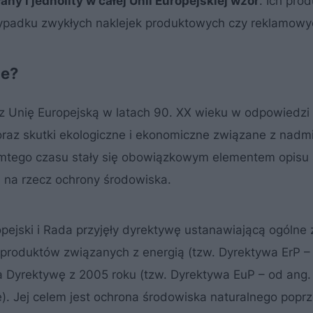
y i jednolity w całej Unii Europejskiej wzór
. Ich pro
zypadku zwykłych naklejek produktowych czy reklamowy
ne?
z Unię Europejską w latach 90. XX wieku w odpowiedzi
oraz skutki ekologiczne i ekonomiczne związane z nad
mtego czasu stały się obowiązkowym elementem opisu 
na rzecz ochrony środowiska.
pejski i Rada przyjęły dyrektywę ustanawiającą ogólne
produktów związanych z energią (tzw. Dyrektywa ErP –
ła Dyrektywę z 2005 roku (tzw. Dyrektywa EuP – od ang.
). Jej celem jest ochrona środowiska naturalnego popr