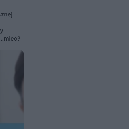
cznej
ty
zumieć?