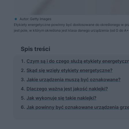
Autor: Getty Images
Etykiety energetyczne powinny być dostosowane do określonego w prze
jest pole, w którym określona jest klasa danego urządzenia (od G do A
Spis treści
Czym są i do czego służą etykiety energetycz
Skąd się wzięły etykiety energetyczne?
Jakie urządzenia muszą być oznakowane?
Dlaczego ważna jest jakość naklejki?
Jak wykonuje się takie naklejki?
Jak powinny być oznakowane urządzenia grz