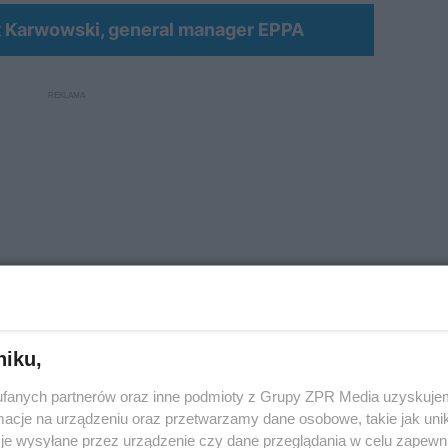
 Karwowski, general manager EPPA
niku,
fanych partnerów oraz inne podmioty z Grupy ZPR Media uzyskujem
nergetyczne?
cje na urządzeniu oraz przetwarzamy dane osobowe, takie jak unika
je wysyłane przez urządzenie czy dane przeglądania w celu zapewn