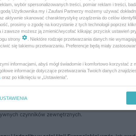
klam, wybór spersonalizowanych treści, pomiar reklam i treści, bad
y energetyczne) to specjalne naklejki, którymi powinny 
 zgodą Użytkownika my i Zaufani Partnerzy możemy używać dokład
nergią i które spełniają wymagania określone przepisam
az aktywnie skanować charakterystykę urządzenia do celów identyfi
 właściwie intuicyjne, dotyczy bowiem wydajności i oszc
ść, prosimy o zgodę na korzystanie z tych technologii poprzez klikn
a i zawsze możesz ją zmienić/wycofać klikając przycisk ustawień pr
kiety są narzędziem informacyjnym, na którym przedstawi
ogu strony
. Niektóre rodzaje przetwarzania danych nie wymagaj
 dane urządzenie lub instalację
. Najczęściej stosowa
iwić się takiemu przetwarzaniu. Preferencje będą miały zastosowanie
i kuchennego, w tym urządzeń grzewczych. To przede w
limatyzacja, czy telewizory.
szymi informacjami, abyś mógł świadomie i komfortowo korzystać z
gółowe informacje dotyczące przetwarzania Twoich danych znajdzi
s
oraz po kliknięciu w „Ustawienia”.
dostarczenie konsumentom informacji dotyczących daneg
 zrozumiały i konkretne, ułatwiający dokonanie świadom
USTAWIENIA
eślone właściwości umożliwiające stosowanie ich w tru
tywnych czynników zewnętrznych.