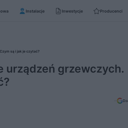
dowa
Instalacje
Inwestycje
Producenci
zym są i jak je czytać?
e urządzeń grzewczych.
ć?
Do