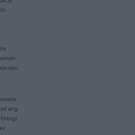
dukcja
ch.
 na
miernym
sprzętu
 zasady
 od ang.
 Energy
zez