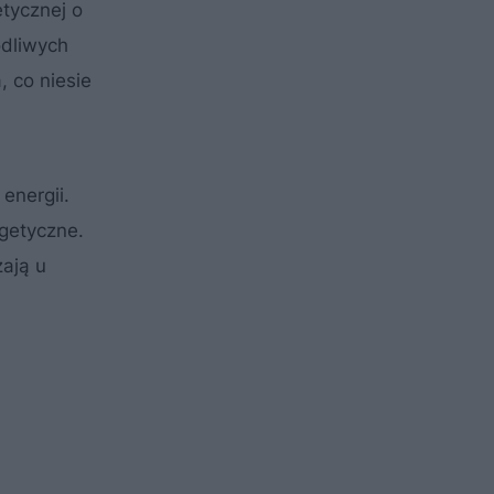
tycznej o
odliwych
, co niesie
energii.
rgetyczne.
zają u