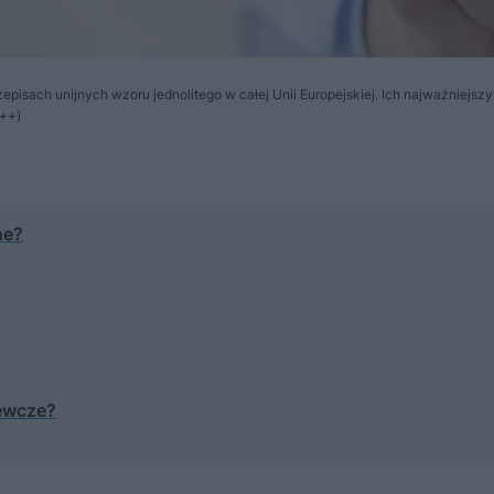
pisach unijnych wzoru jednolitego w całej Unii Europejskiej. Ich najważniejs
+++)
ne?
ewcze?