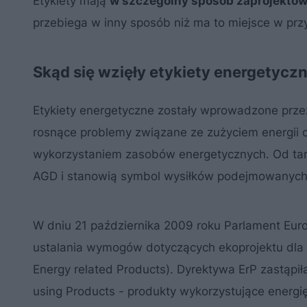
Etykiety mają
w szczególny sposób zaprojektowan
przebiega w inny sposób niż ma to miejsce w pr
Skąd się wzięły etykiety energetycz
Etykiety energetyczne zostały wprowadzone prze
rosnące problemy związane ze zużyciem energii 
wykorzystaniem zasobów energetycznych. Od ta
AGD i stanowią symbol wysiłków podejmowanych 
W dniu 21 października 2009 roku Parlament Euro
ustalania wymogów dotyczących ekoprojektu dla 
Energy related Products). Dyrektywa ErP zastąpi
using Products - produkty wykorzystujące energię