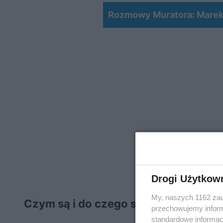
Rozmowy Muratora: Marek
Drogi Użytkow
My, naszych 1162 zau
Czym są i do czego służą etykiety e
przechowujemy informa
standardowe informac