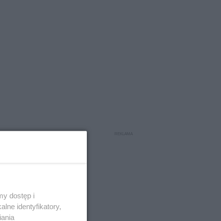
y dostęp i
lne identyfikatory,
iania