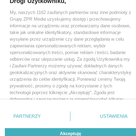
Drogi Użytkowniku,
Nasze serwisy
My, naszych 1162 zaufanych partnerów oraz inne podmioty z
© 2026 Grupa ZPR Media
Grupy ZPR Media uzyskujemy dostęp i przechowujemy
informacje na urządzeniu oraz przetwarzamy dane osobowe,
takie jak unikalne identyfikatory, standardowe informacje
wysyłane przez urządzenie czy dane przeglądania w celu
zapewniania spersonalizowanych reklam, wybór
spersonalizowanych treści, pomiar reklam i treści, badanie
odbiorców oraz ulepszanie usług. Za zgodą Użytkownika my
i Zaufani Partnerzy możemy używać dokładnych danych
geolokalizacyjnych oraz aktywnie skanować charakterystykę
urządzenia do celów identyfikacji. Ponieważ cenimy Twoją
prywatność, prosimy o zgodę na korzystanie z tych
technologii poprzez kliknięcie „Akceptuję”. Zgoda jest
dobrowolna i zawsze możesz ją zmienić/wycofać klikając
przycisk ustawień prywatności znajdujący się w lewym
dolnym rogu strony
. Niektóre rodzaje przetwarzania
PARTNERZY
USTAWIENIA
danych nie wymagają zgody użytkownika, ale masz prawo
sprzeciwić się takiemu przetwarzaniu. Preferencje będą
Akceptuję
miały zastosowanie tylko na tej witrynie.