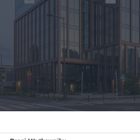
Żaden utwór zamieszczony w serwisie nie może być powielany i
rozpowszechniany lub dalej rozpowszechniany w jakikolwiek sposób
(w tym także elektroniczny lub mechaniczny) na jakimkolwiek polu
eksploatacji w jakiejkolwiek formie, włącznie z umieszczaniem w
Internecie bez pisemnej zgody właściciela praw. Jakiekolwiek użycie
lub wykorzystanie utworów w całości lub w części z naruszeniem
prawa, tzn. bez właściwej zgody, jest zabronione pod groźbą kary i
może być ścigane prawnie.
O nas
Informacje prawne