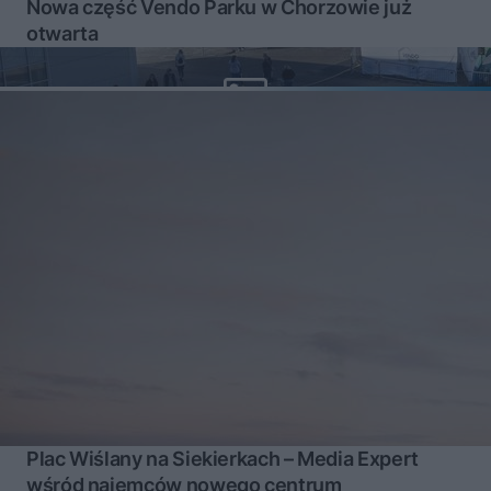
Nowa część Vendo Parku w Chorzowie już
otwarta
Plac Wiślany na Siekierkach – Media Expert
wśród najemców nowego centrum