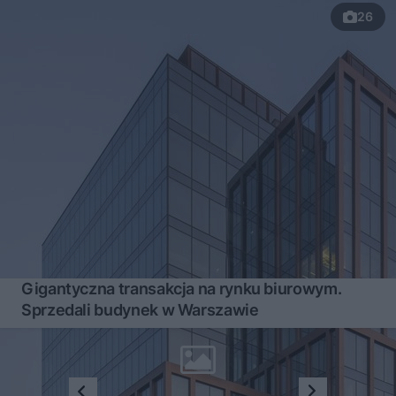
26
Gigantyczna transakcja na rynku biurowym.
Sprzedali budynek w Warszawie
1
2
3
4
...
14