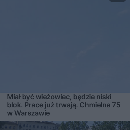
Miał być wieżowiec, będzie niski
blok. Prace już trwają. Chmielna 75
w Warszawie