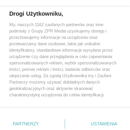
Więcej
Drogi Użytkowniku,
My, naszych 1162 zaufanych partnerów oraz inne
Żaden utwór zamieszczony w serwisie nie może być powielany i
podmioty z Grupy ZPR Media uzyskujemy dostęp i
rozpowszechniany lub dalej rozpowszechniany w jakikolwiek
sposób (w tym także elektroniczny lub mechaniczny) na
przechowujemy informacje na urządzeniu oraz
jakimkolwiek polu eksploatacji w jakiejkolwiek formie, włącznie z
przetwarzamy dane osobowe, takie jak unikalne
umieszczaniem w Internecie bez pisemnej zgody właściciela praw.
Jakiekolwiek użycie lub wykorzystanie utworów w całości lub w
identyfikatory, standardowe informacje wysyłane przez
części z naruszeniem prawa, tzn. bez właściwej zgody, jest
urządzenie czy dane przeglądania w celu zapewniania
zabronione pod groźbą kary i może być ścigane prawnie.
spersonalizowanych reklam, wybór spersonalizowanych
treści, pomiar reklam i treści, badanie odbiorców oraz
ulepszanie usług. Za zgodą Użytkownika my i Zaufani
Partnerzy możemy używać dokładnych danych
geolokalizacyjnych oraz aktywnie skanować
charakterystykę urządzenia do celów identyfikacji.
Ponieważ cenimy Twoją prywatność, prosimy o zgodę na
O nas
korzystanie z tych technologii poprzez kliknięcie
Informacje prawne
„Akceptuję”. Zgoda jest dobrowolna i zawsze możesz ją
zmienić/wycofać klikając przycisk ustawień prywatności
Nasze serwisy
PARTNERZY
USTAWIENIA
znajdujący się w lewym dolnym rogu strony
. Niektóre