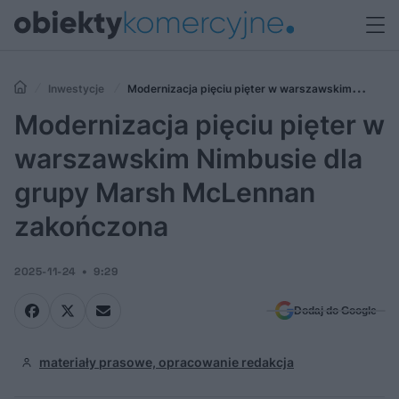
Inwestycje
Modernizacja pięciu pięter w warszawskim
Nimbusie dla grupy Marsh McLennan zakończona
Modernizacja pięciu pięter w
warszawskim Nimbusie dla
grupy Marsh McLennan
zakończona
2025-11-24
9:29
Dodaj do Google
materiały prasowe, opracowanie redakcja