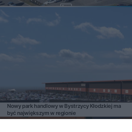
Nowy park handlowy w Bystrzycy Kłodzkiej ma
być największym w regionie