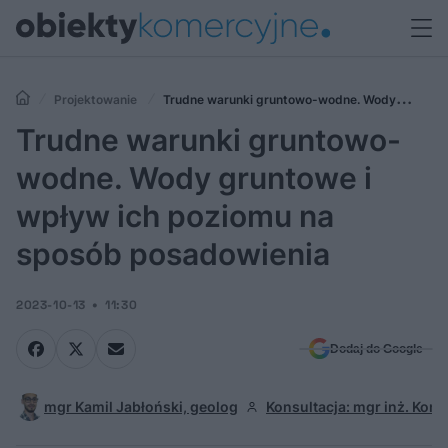
Projektowanie
Trudne warunki gruntowo-wodne. Wody
gruntowe i wpływ ich poziomu na sposób posadowienia
Trudne warunki gruntowo-
wodne. Wody gruntowe i
wpływ ich poziomu na
sposób posadowienia
2023-10-13
11:30
Dodaj do Google
mgr Kamil Jabłoński, geolog
Konsultacja: mgr inż. Kord