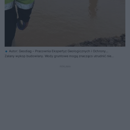
Autor: Geodiag – Pracownia Ekspertyz Geologicznych i Ochrony
Środowiska
Zalany wykop budowlany. Wody gruntowe mogą znacząco utrudnić nie
tylko prowadzenie prac ziemnych, lecz także skomplikować sposób
posadowienia budynku