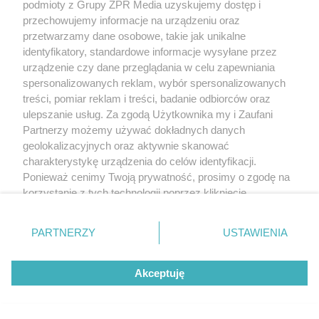
pompowań.
podmioty z Grupy ZPR Media uzyskujemy dostęp i
przechowujemy informacje na urządzeniu oraz
przetwarzamy dane osobowe, takie jak unikalne
identyfikatory, standardowe informacje wysyłane przez
urządzenie czy dane przeglądania w celu zapewniania
spersonalizowanych reklam, wybór spersonalizowanych
treści, pomiar reklam i treści, badanie odbiorców oraz
ulepszanie usług. Za zgodą Użytkownika my i Zaufani
Partnerzy możemy używać dokładnych danych
geolokalizacyjnych oraz aktywnie skanować
charakterystykę urządzenia do celów identyfikacji.
Ponieważ cenimy Twoją prywatność, prosimy o zgodę na
korzystanie z tych technologii poprzez kliknięcie
„Akceptuję”. Zgoda jest dobrowolna i zawsze możesz ją
zmienić/wycofać klikając przycisk ustawień prywatności
PARTNERZY
USTAWIENIA
znajdujący się w lewym dolnym rogu strony
. Niektóre
rodzaje przetwarzania danych nie wymagają zgody
Akceptuję
użytkownika, ale masz prawo sprzeciwić się takiemu
przetwarzaniu. Preferencje będą miały zastosowanie tylko
na tej witrynie.