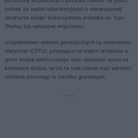
poziomów wodonośnych pozwala również na pobór
próbek do badań laboratoryjnych o nienaruszonej
strukturze (dzięki wykorzystaniu próbnika np. typu
Shelby) lub naturalnej wilgotności.
Uzupełnieniem wierceń geologicznych są sondowania
statyczne (CPTU), polegające na stałym wciskaniu w
grunt stożka elektrycznego oraz rejestracji oporu na
końcówce stożka, tarcia na tulei ciernej oraz wartości
ciśnienia porowego w ośrodku gruntowym.