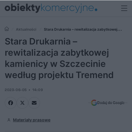
Aktualności
Stara Drukarnia – rewitalizacja zabytkowej
kamienicy w Szczecinie według projektu Tremend
Stara Drukarnia –
rewitalizacja zabytkowej
kamienicy w Szczecinie
według projektu Tremend
2023-06-05
14:09
Dodaj do Google
Materiały prasowe