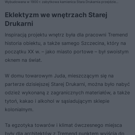
Wybudowana w 1900 r. zabytkowa kamienica Stara Drukarnia przejdzie
gruntowną renowację. Za projekt odpowiada pracownia Tremend
Eklektyzm we wnętrzach Starej
Drukarni
Inspiracją projektu wnętrz była dla pracowni Tremend
historia obiektu, a także samego Szczecina, który na
początku XX w. – jako miasto portowe – był swoistym
oknem na świat.
W domu towarowym Juda, mieszczącym się na
parterze dzisiejszej Starej Drukarni, można było nabyć
odzież wykonaną z zagranicznych materiałów, a także
tytoń, kakao i alkohol w sąsiadującym sklepie
kolonialnym.
Ta egzotyka towarów i klimat ówczesnego miejsca
były dla architektów z Tremend punktem wyjścia do