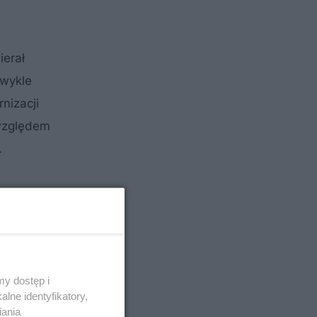
ierał
zwykle
nizacji
 względem
.
y dostęp i
lne identyfikatory,
iania