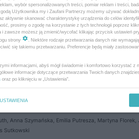
klam, wybór spersonalizowanych treści, pomiar reklam i treści, bad
 zgodą Użytkownika my i Zaufani Partnerzy możemy używać dokład
az aktywnie skanować charakterystykę urządzenia do celów identyfi
ść, prosimy o zgodę na korzystanie z tych technologii poprzez klikn
a i zawsze możesz ją zmienić/wycofać klikając przycisk ustawień pr
ogu strony
. Niektóre rodzaje przetwarzania danych nie wymagaj
iwić się takiemu przetwarzaniu. Preferencje będą miały zastosowanie
szymi informacjami, abyś mógł świadomie i komfortowo korzystać z
gółowe informacje dotyczące przetwarzania Twoich danych znajdzi
s
oraz po kliknięciu w „Ustawienia”.
USTAWIENIA
muth, Anna Szymańska, Emilia Putresza, Martyna Florek,
ys Sutkowski