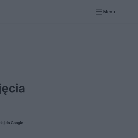
Menu
jęcia
daj do Google