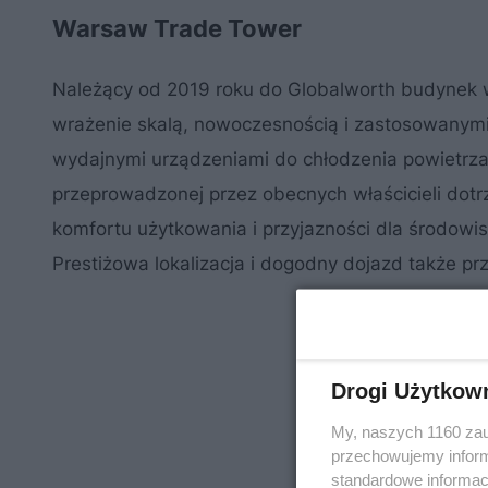
Warsaw Trade Tower
Należący od 2019 roku do Globalworth budynek 
wrażenie skalą, nowoczesnością i zastosowanymi 
wydajnymi urządzeniami do chłodzenia powietrza
przeprowadzonej przez obecnych właścicieli do
komfortu użytkowania i przyjazności dla środowis
Prestiżowa lokalizacja i dogodny dojazd także p
Drogi Użytkow
My, naszych 1160 zau
przechowujemy informa
standardowe informac