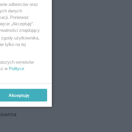
anie odbiorców oraz
nych danych
kacji. Ponieważ
ięcie „Akceptuję”.
ywatności znajdujący
ą zgody użytkownika,
 tylko na tej
 naszych serwisów
esz w
Polityce
Akceptuję
 Joanna