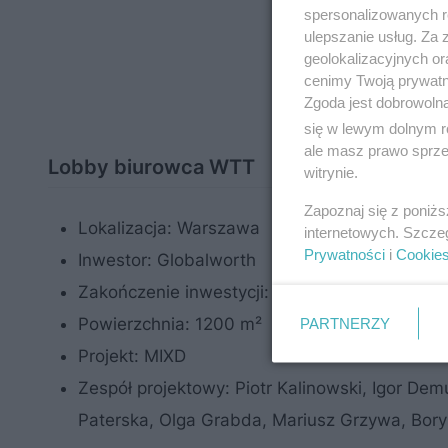
spersonalizowanych re
ulepszanie usług. Za
geolokalizacyjnych or
cenimy Twoją prywatno
Zgoda jest dobrowoln
się w lewym dolnym r
ale masz prawo sprzec
Lobby biurowca WTT
witrynie.
Zapoznaj się z poniż
Lokalizacja: Warszawa
internetowych. Szcze
Prywatności
i
Cookie
Inwestor: Globalworth
Zakończenie inwestycji: Marzec 2023
PARTNERZY
Powierzchnia: 1200 m²
Projekt: MIXD
Zespół projektowy: Piotr Kalinowski, Igor De
Paterska, Olga Grabda, Mariusz Grzywa, Bor