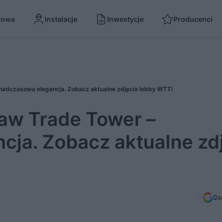
dowa
Instalacje
Inwestycje
Producenci
adczasowa elegancja. Zobacz aktualne zdjęcia lobby WTT!
aw Trade Tower –
ja. Zobacz aktualne zd
Do