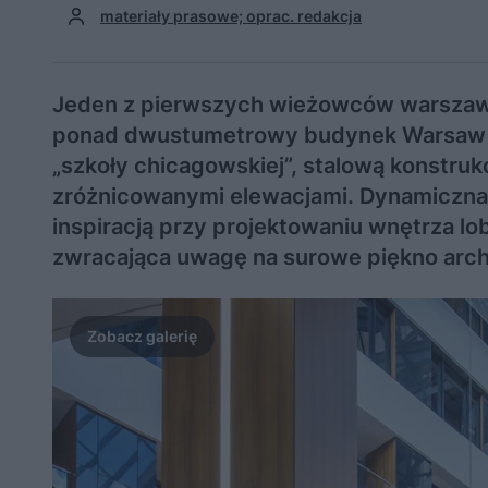
materiały prasowe; oprac. redakcja
Jeden z pierwszych wieżowców warszawsk
ponad dwustumetrowy budynek Warsaw Tr
„szkoły chicagowskiej”, stalową konstruk
zróżnicowanymi elewacjami. Dynamiczna, 
inspiracją przy projektowaniu wnętrza lo
zwracająca uwagę na surowe piękno archit