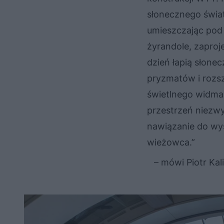
słonecznego świat
umieszczając pod 
żyrandole, zaproj
dzień łapią słone
pryzmatów i rozsz
świetlnego widma,
przestrzeń niezwy
nawiązanie do wys
wieżowca.”
– mówi Piotr Ka