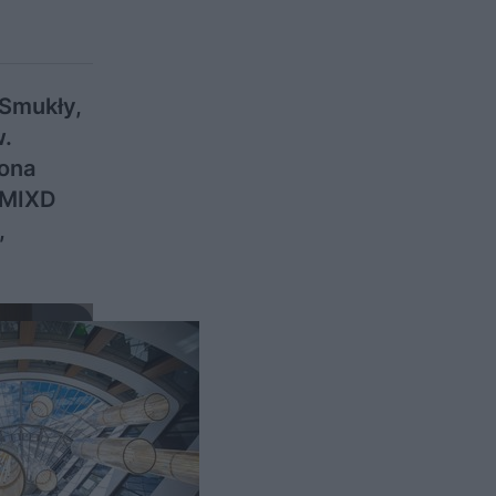
 Smukły,
w.
cona
 MIXD
,