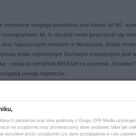
w momencie swojego powstania pod koniec lat 90. wyw
rozwiązaniami. M. in. do dziś może poszczycić się nie
 oraz najszybszymi windami w Warszawie. Dzięki moder
trzymuje kroku najnowszym biurowym inwestycjom pod
ka – posiada certyfikat BREEAM na poziomie „Excellent”
rzyciągają uwagę najemców.
niku,
fanych partnerów oraz inne podmioty z Grupy ZPR Media uzyskujem
cje na urządzeniu oraz przetwarzamy dane osobowe, takie jak unika
je wysyłane przez urządzenie czy dane przeglądania w celu zapewn