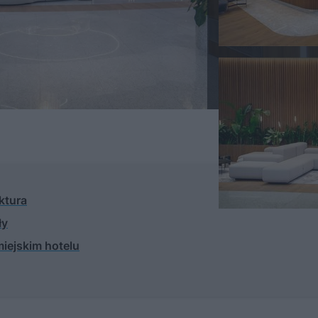
ktura
ły
miejskim hotelu