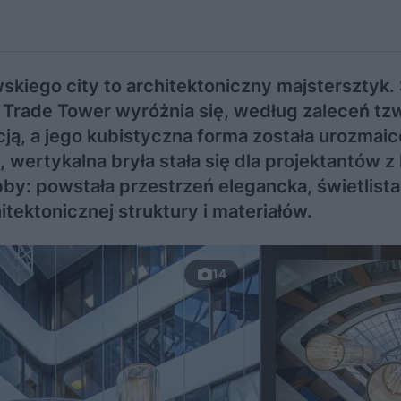
iego city to architektoniczny majstersztyk.
ade Tower wyróżnia się, według zaleceń tz
cją, a jego kubistyczna forma została urozmai
wertykalna bryła stała się dla projektantów z
bby: powstała przestrzeń elegancka, świetlista
ektonicznej struktury i materiałów.
14