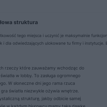
łowa struktura
kowość tego miejsca i uczynić je maksymalnie funkcjon
 i dla odwiedzających ulokowane tu firmy i instytucje.
ch rzeczy które zauważamy wchodząc do
ć światła w lobby. To zasługa ogromnego
go. W słoneczne dni jego rama rzuca
, gra światła niezwykle ożywia wnętrze.
staliczną strukturę, jakby odbicie samej
 Nie w każdym biurowcu mamy taką dawkę