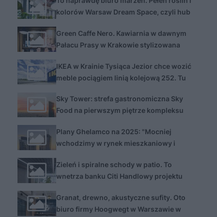
To naprawdę biuro marzeń. Pełen roślin i
kolorów Warsaw Dream Space, czyli hub
ING w biurowcu The Form
Green Caffe Nero. Kawiarnia w dawnym
Pałacu Prasy w Krakowie stylizowana
adekwatnie do historii miejsca
IKEA w Krainie Tysiąca Jezior chce wozić
meble pociągiem linią kolejową 252. Tu
powstają serie Malm czy Kallax
Sky Tower: strefa gastronomiczna Sky
Food na pierwszym piętrze kompleksu
Plany Ghelamco na 2025: "Mocniej
wchodzimy w rynek mieszkaniowy i
luksusowy"
Zieleń i spiralne schody w patio. To
wnetrza banku Citi Handlowy projektu
SAAN Architekci
Granat, drewno, akustyczne sufity. Oto
biuro firmy Hoogwegt w Warszawie w