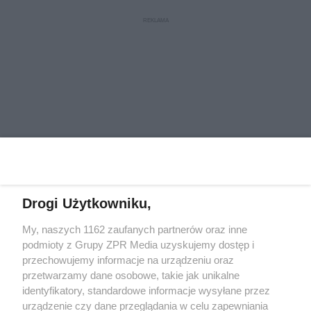
biurowcu Lixa
Drogi Użytkowniku,
My, naszych 1162 zaufanych partnerów oraz inne
Żaden utwór zamieszczony w serwisie nie może być powielany i
rozpowszechniany lub dalej rozpowszechniany w jakikolwiek sposób
podmioty z Grupy ZPR Media uzyskujemy dostęp i
(w tym także elektroniczny lub mechaniczny) na jakimkolwiek polu
przechowujemy informacje na urządzeniu oraz
eksploatacji w jakiejkolwiek formie, włącznie z umieszczaniem w
przetwarzamy dane osobowe, takie jak unikalne
Internecie bez pisemnej zgody właściciela praw. Jakiekolwiek użycie
lub wykorzystanie utworów w całości lub w części z naruszeniem
identyfikatory, standardowe informacje wysyłane przez
prawa, tzn. bez właściwej zgody, jest zabronione pod groźbą kary i
urządzenie czy dane przeglądania w celu zapewniania
może być ścigane prawnie.