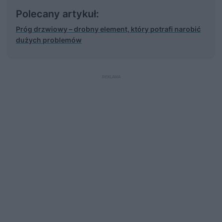
Polecany artykuł:
Próg drzwiowy – drobny element, który potrafi narobić
dużych problemów