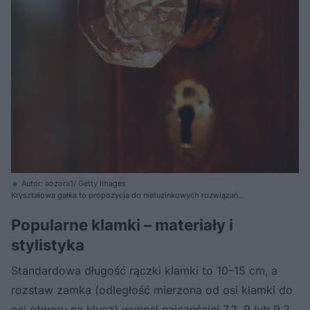
Autor: aozora1/ Getty Images
Kryształowa gałka to propozycja do nietuzinkowych rozwiązań
aranżacyjnych
Popularne klamki – materiały i
stylistyka
Standardowa długość rączki klamki to 10–15 cm, a
rozstaw zamka (odległość mierzona od osi klamki do
osi otworu na klucz) wynosi najczęściej 7,2, 9 lub 9,2