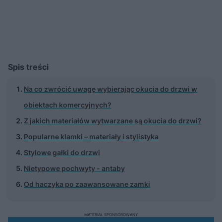
Spis treści
Na co zwrócić uwagę wybierając okucia do drzwi w
obiektach komercyjnych?
Z jakich materiałów wytwarzane są okucia do drzwi?
Popularne klamki – materiały i stylistyka
Stylowe gałki do drzwi
Nietypowe pochwyty - antaby
Od haczyka po zaawansowane zamki
MATERIAŁ SPONSOROWANY