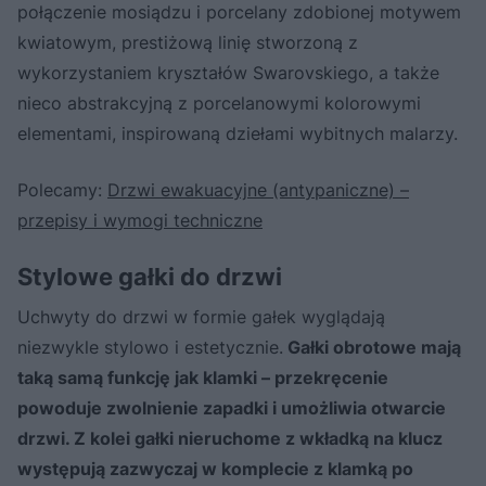
połączenie mosiądzu i porcelany zdobionej motywem
kwiatowym, prestiżową linię stworzoną z
wykorzystaniem kryształów Swarovskiego, a także
nieco abstrakcyjną z porcelanowymi kolorowymi
elementami, inspirowaną dziełami wybitnych malarzy.
Polecamy:
Drzwi ewakuacyjne (antypaniczne) –
przepisy i wymogi techniczne
Stylowe gałki do drzwi
Uchwyty do drzwi w formie gałek wyglądają
niezwykle stylowo i estetycznie.
Gałki obrotowe mają
taką samą funkcję jak klamki – przekręcenie
powoduje zwolnienie zapadki i umożliwia otwarcie
drzwi. Z kolei gałki nieruchome z wkładką na klucz
występują zazwyczaj w komplecie z klamką po