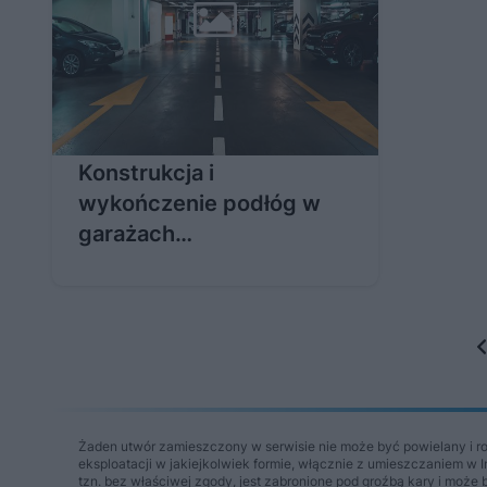
Konstrukcja i
wykończenie podłóg w
garażach
wielostanowiskowych -
wymagania prawne i
techniczne
Żaden utwór zamieszczony w serwisie nie może być powielany i r
eksploatacji w jakiejkolwiek formie, włącznie z umieszczaniem w 
tzn. bez właściwej zgody, jest zabronione pod groźbą kary i może 