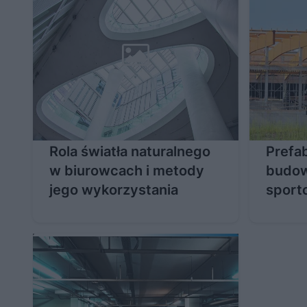
Rola światła naturalnego
Prefa
w biurowcach i metody
budow
jego wykorzystania
sport
monta
prefa