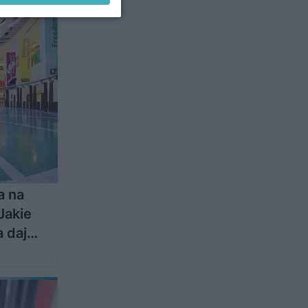
a na
 Jakie
 daje