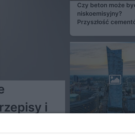
Czy beton może by
niskoemisyjny?
Przyszłość cement
niskoemisyjnych
e
rzepisy i
e
Presja ESG a rynek
nieruchomości