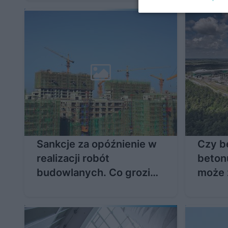
Sankcje za opóźnienie w
Czy b
realizacji robót
beton
budowlanych. Co grozi
może 
wykonawcom za
opóźnienia?