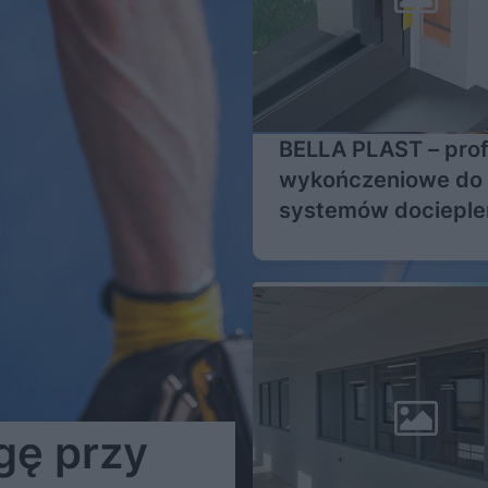
BELLA PLAST – prof
wykończeniowe do
systemów docieple
ETICS
gę przy