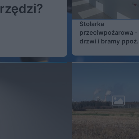
rzędzi?
Stolarka
przeciwpożarowa - 
drzwi i bramy ppoż.
Wymagania,
zastosowanie