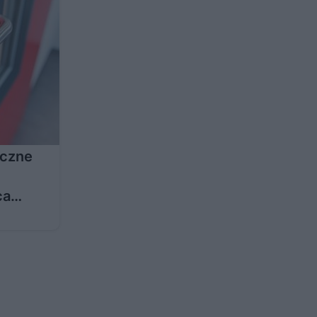
yczne
ca