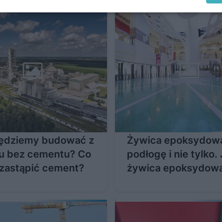
ędziemy budować z
Żywica epoksydow
u bez cementu? Co
podłogę i nie tylko.
zastąpić cement?
żywica epoksydowa
możliwości?