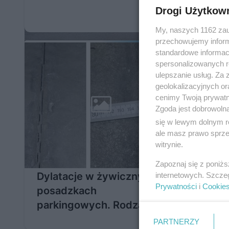
Drogi Użytkow
My, naszych 1162 zau
przechowujemy informa
standardowe informac
spersonalizowanych re
ulepszanie usług. Za
geolokalizacyjnych or
cenimy Twoją prywatno
Zgoda jest dobrowoln
się w lewym dolnym r
ale masz prawo sprzec
witrynie.
Zapoznaj się z poniż
Dylatacje w żywicznych
Wypełn
internetowych. Szcze
Prywatności
i
Cookie
posadzkach
parkin
parkingowych. Rodzaje i
masy 
wymagania
wybra
PARTNERZY