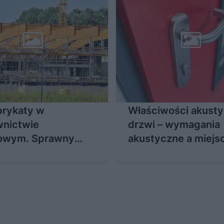
brykaty w
Właściwości akust
nictwie
drzwi – wymagania
owym. Sprawny
akustyczne a miejs
ż elementów
stosowania
brykowanych