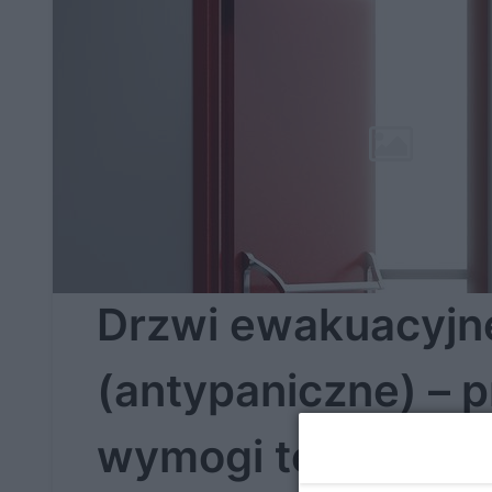
Drzwi ewakuacyjn
(antypaniczne) – p
wymogi techniczn