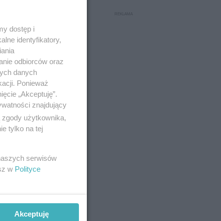
024
y dostęp i
lne identyfikatory,
iania
anie odbiorców oraz
nych danych
kacji. Ponieważ
ięcie „Akceptuję”.
ywatności znajdujący
ą zgody użytkownika,
 tylko na tej
 naszych serwisów
ana
esz w
Polityce
SG?
a na
Akceptuję