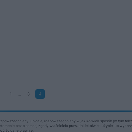
1
...
3
4
ozpowszechniany lub dalej rozpowszechniany w jakikolwiek sposób (w tym takż
Internecie bez pisemnej zgody właściciela praw. Jakiekolwiek użycie lub wykor
być ścigane prawnie.