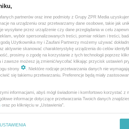
komercyjnych w 2
niku,
roku
fanych partnerów oraz inne podmioty z Grupy ZPR Media uzyskujem
cje na urządzeniu oraz przetwarzamy dane osobowe, takie jak unika
je wysyłane przez urządzenie czy dane przeglądania w celu zapewn
klam, wybór spersonalizowanych treści, pomiar reklam i treści, bad
 zgodą Użytkownika my i Zaufani Partnerzy możemy używać dokład
az aktywnie skanować charakterystykę urządzenia do celów identyfi
ść, prosimy o zgodę na korzystanie z tych technologii poprzez klikn
a i zawsze możesz ją zmienić/wycofać klikając przycisk ustawień pr
ogu strony
. Niektóre rodzaje przetwarzania danych nie wymagaj
iwić się takiemu przetwarzaniu. Preferencje będą miały zastosowanie
szymi informacjami, abyś mógł świadomie i komfortowo korzystać z
ienie dylatacji
Czy branża budowl
gółowe informacje dotyczące przetwarzania Twoich danych znajdzi
s
oraz po kliknięciu w „Ustawienia”.
gowej. Jaki rodzaj
wdraża strategię E
dylatacyjnej
Konieczna rewolucj
ć?
placu budowy
USTAWIENIA