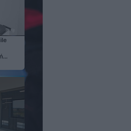
ile
ń